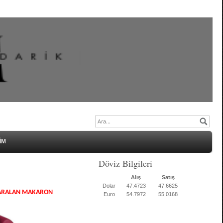
İM
Döviz Bilgileri
Alış
Satış
Dolar
47.4723
47.6625
 DARALAN MAKARON
Euro
54.7972
55.0168