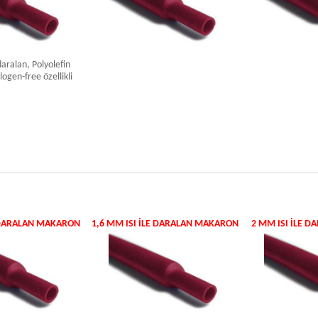
aralan, Polyolefin
gen-free özellikli
E DARALAN MAKARON
1,6 MM ISI ILE DARALAN MAKARON
2 MM ISI ILE 