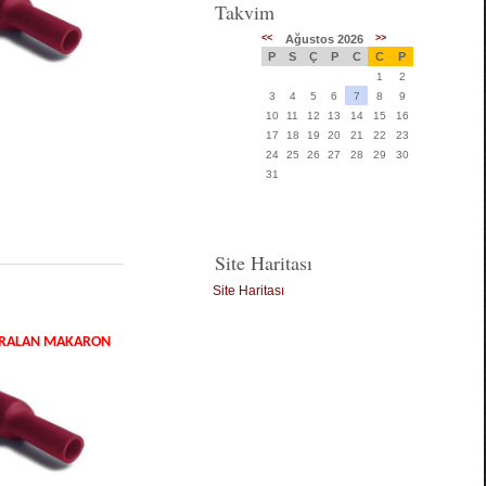
Takvim
<<
Ağustos 2026
>>
P
S
Ç
P
C
C
P
1
2
3
4
5
6
7
8
9
10
11
12
13
14
15
16
17
18
19
20
21
22
23
24
25
26
27
28
29
30
31
Site Haritası
Site Haritası
DARALAN MAKARON